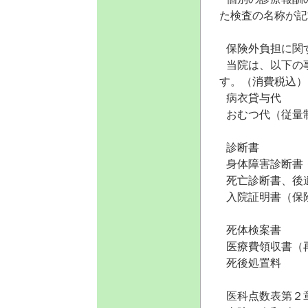
た検査の名称が記
保険外負担に関
当院は、以下の
す。（消費税込）
病衣
おむつ代（
診
身体障害診
死亡診断書、
入院証明書（
死体
医療費領収書
死後
医科点数表第２