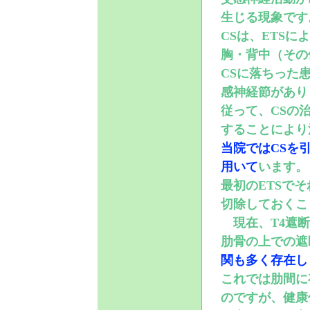
生じる現象です
CSは、ETSに
胸・背中（その
CSに落ちった
感神経節があり
従って、CSの
することにより
当院ではCSを
用いて
います。
最初のETSで
切除しておくこ
現在、T4遮断
肋骨の上での遮
関も多く存在し
これでは肋間に
のですが、健康