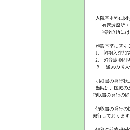
入院基本料に関
有床診療所７
当診療所には
施設基準に関す
1.
初期入院加
2.
超音波凝固切
３
.
酸素の購入
明細書の発行状
当院は、医療の
領収書の発行の際
領収書の発行の
発行しております
個別の診療報酬