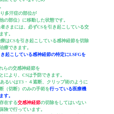
。
より多汗症の部位が
他の部位）に移動した状態です。
患者さまには、必ずCSを引き起こしている交
ます。
治療はCSを引き起こしている感神経節を切除
治療できます。
引き起こしている感神経節の特定にLSFGを
それらの交感神経節を
とにより、CSは予防できます。
あるいはT3・４遮断、クリップ術のように
断（切断）のみの手術を
行っている医療機
ます。
存在する
交感神経節
の切除をしてはいない
保険で行っています。