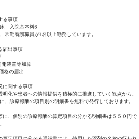
する事項
床 入院基本料
6
、常勤看護職員が
1
名以上勤務しています。
る届出事項
算
開装置等加算
価格の届出
況に関する事項
透明化や患者への情報提供を積極的に推進していく観点から、
に、診療報酬の項目別の明細書を無料で発行しております。
際に、個別の診療報酬の算定項目の分かる明細書は５５０円で
。
の算定項目の分かる明細書には、使用した薬剤の名称や行われ