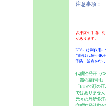
注意事項：
多汗症の手術に対
があります。
ETSには副作用
当院は
代償性発汗
予防・治療を行っ
代償性発汗（CS：Co
「謎の副作用」
「ETSで顔の
ではありません
元々の局所多汗
交感神経活動が