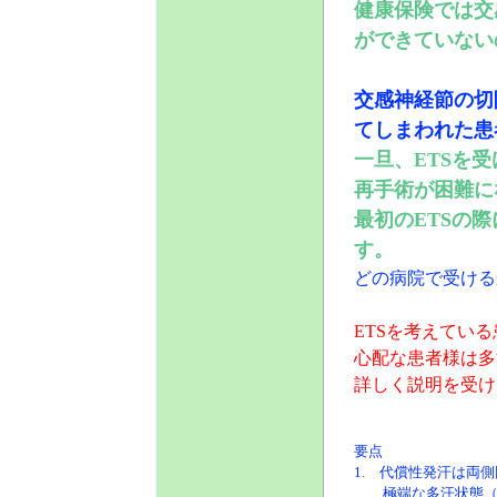
健康保険では交
ができていない
交感神経節の切
てしまわれた患
一旦、ETSを
再手術が困難に
最初のETSの
す。
どの病院で受ける
ETSを考えてい
心配な患者様は多
詳しく説明を受け
要点
1. 代償性発汗は両
極端な多汗状態（体