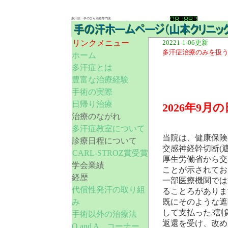
多汗症・手のひら治療専門医
リンクメニュー
20221-1-06更新
多汗症治療のみを扱
ホーム
多汗症とは
豊富な治療経験
手術の実際
日帰り治療
2026年9
治療のながれ
多汗症教室について
当院は、健康保険の
診療日程について
交感神経幹切断(
CARL-STROZ賞受賞
厚生労働省から交
学会業績
ことが示されてお
経歴
一部医療機関では
代償性発汗の取り組
ることろがありま
み
既にそのような遮
して支払った3割
手術以外の治療法
返還を受け、改め
Q and A コーナ
ー