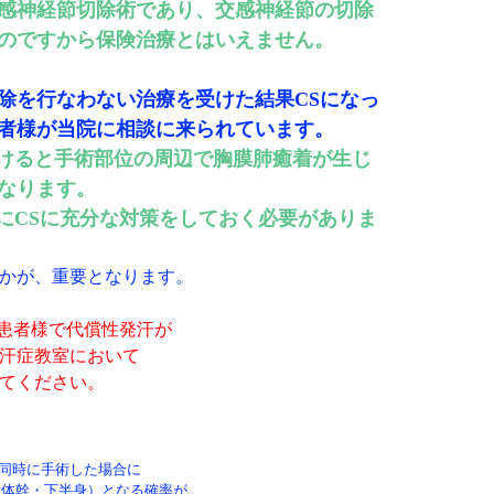
感神経節切除術であり、交感神経節の切除
のですから保険治療とはいえません。
除を行なわない治療を受けた結果CSになっ
者様が当院に相談に来られています。
受けると手術部位の周辺で胸膜肺癒着が生じ
なります。
際にCSに充分な対策をしておく必要がありま
かが、重要となります。
る患者様で代償性発汗が
汗症教室において
てください。
側同時に手術した場合に
幹・下半身）となる確率が