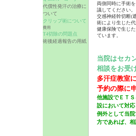
両側同時に手術を
代償性発汗の治療に
議してください。
ついて
交感神経幹切断(
クリップ術について
術により生じた代
費用
健康保険で生じた
T4切除の問題点
ています。
術後経過報告の用紙
当院はセカ
相談をお受
多汗症教室
予約の際に
他施設でＥＴＳ
設において対応
例外として当院
方であれば、相