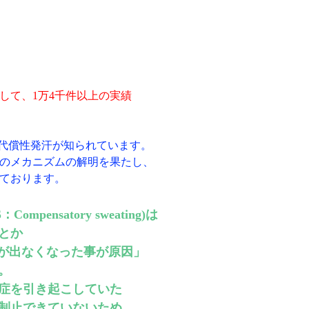
して、1万4千件以上の実績
に代償性発汗が知られています。
のメカニズムの解明を果たし、
ております。
mpensatory sweating)は
とか
汗が出なくなった事が原因」
。
症を引き起こしていた
制止できていないため