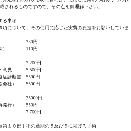
載されるものですので、その点を御理解下さい。
する事項
事項について、その使用に応じた実費の負担をお願いしていま
貸与代
330
円
従量制）
110
円
断書
2,200
円
断書・意見
5,500
円
後遺症診断書
5500
円
保険会社）
5500
円
検案書
35000
円
（再発行）
550
円
処置料
7,700
円
章第１０部手術の通則の５及び６に掲げる手術