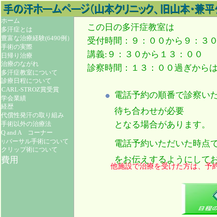
ホーム
この日の多汗症教室は
多汗症とは
豊富な治療経験(6490例）
受付時間：９：００から９：３
手術の実際
講義:９：３０から１３：００
日帰り治療
治療のながれ
診察時間：１３：００過ぎから
多汗症教室について
診療日程について
CARL-STROZ賞受賞
電話予約の順番で診察い
学会業績
経歴
待ち合わせが必要
代償性発汗の取り組み
となる場合があります。
手術以外の治療法
Q and A コーナー
バーサル手術について
電話予約いただいた時点
リ
クリップ術について
をお伝えするようにして
費用
他施設で治療を受けた方は、予